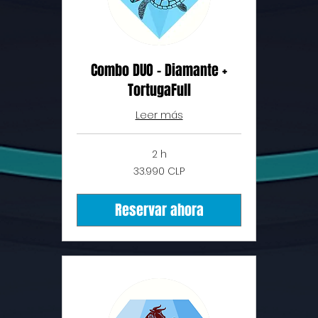
Combo DUO - Diamante +
TortugaFull
Leer más
2 h
33.990
33.990 CLP
pesos
chilenos
Reservar ahora