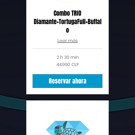
Combo TRIO
Diamante+TortugaFull+Buffal
o
Leer más
2 h 30 min
44.990
44.990 CLP
pesos
chilenos
Reservar ahora