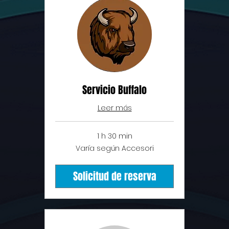
Servicio Buffalo
Leer más
1 h 30 min
Varía
Varía según Accesori
según
Accesori
Solicitud de reserva