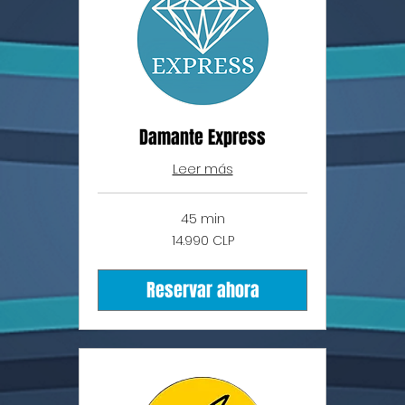
Damante Express
Leer más
45 min
14.990
14.990 CLP
pesos
chilenos
Reservar ahora