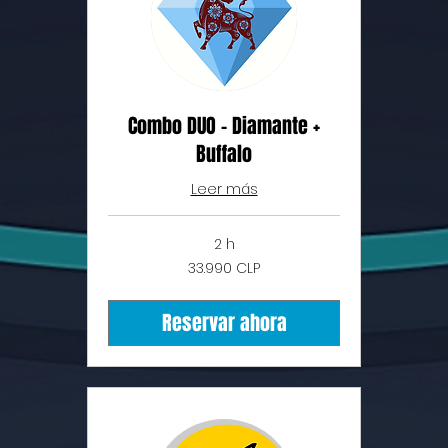
Combo DUO - Diamante +
Buffalo
Leer más
2 h
33.990
33.990 CLP
pesos
chilenos
Reservar ahora