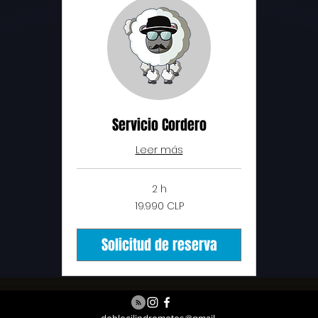
Servicio Cordero
Leer más
2 h
19.990
19.990 CLP
pesos
chilenos
Solicitud de reserva
doblecilindromotos@gmail.