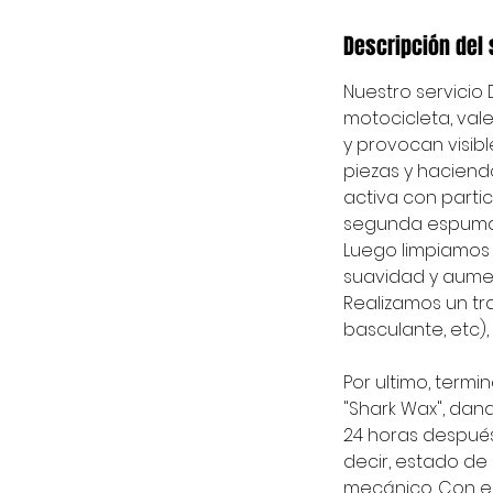
i
n
Descripción del 
Nuestro servicio
motocicleta, vale
y provocan visibl
piezas y hacien
activa con parti
segunda espuma q
Luego limpiamos 
suavidad y aumen
Realizamos un tr
basculante, etc),
Por ultimo, term
"Shark Wax", dan
24 horas después
decir, estado de p
mecánico. Con es