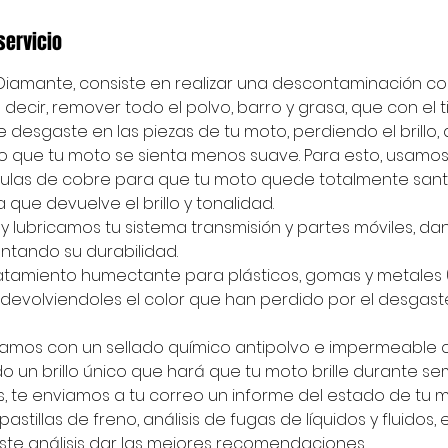
servicio
 Diamante, consiste en realizar una descontaminación c
 decir, remover todo el polvo, barro y grasa, que con el 
e desgaste en las piezas de tu moto, perdiendo el brillo
do que tu moto se sienta menos suave. Para esto, usam
culas de cobre para que tu moto quede totalmente sant
ue devuelve el brillo y tonalidad.
y lubricamos tu sistema transmisión y partes móviles, d
tando su durabilidad.
atamiento humectante para plásticos, gomas y metales 
 devolviendoles el color que han perdido por el desgaste 
inamos con un sellado químico antipolvo e impermeable 
do un brillo único que hará que tu moto brille durante 
, te enviamos a tu correo un informe del estado de tu m
astillas de freno, análisis de fugas de líquidos y fluidos,
te análisis dar las mejores recomendaciones.