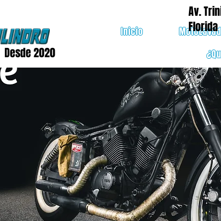
Av. Trin
Florida
Inicio
MotoLava
Desde 2020
¿Q