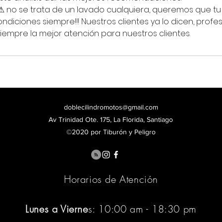
⚠ no se trata de un lavado cualquiera, queremos que tu
ndiciones siempre!!! Nuestros clientes ya lo dicen, profe
empre la mejor atención para nuestros clientes.
doblecilindromotos@gmail.com
Av Trinidad Ote. 175, La Florida, Santiago
©2020 por Tiburón y Peligro
Horarios de Atención
Lunes a Vierne
s: 10:00 am - 18:30 pm