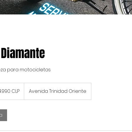
 Diamante
ieza para motocicletas
0
4.990 CLP
Avenida Trinidad Oriente
os
va