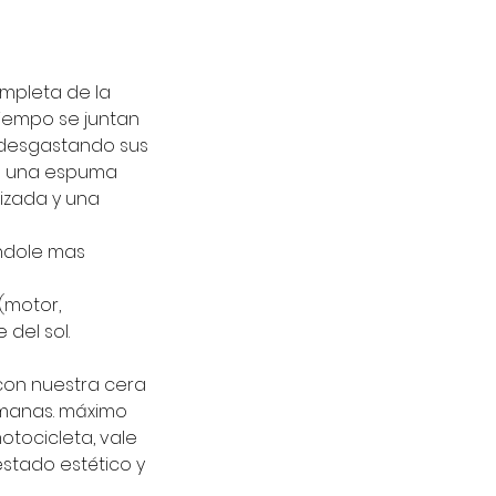
ompleta de la
tiempo se juntan
, desgastando sus
os una espuma
izada y una
andole mas
(motor,
del sol.
con nuestra cera
semanas. máximo
otocicleta, vale
 estado estético y