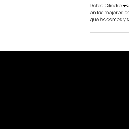
Doble Cilindro 
en las mejores co
que hacemos y si