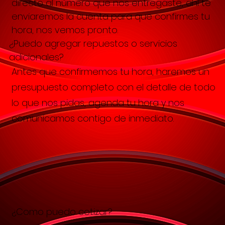
directo al número que nos entregaste, ahí te
enviaremos la cuenta para que confirmes tu
hora, nos vemos pronto.
¿Puedo agregar repuestos o servicios
adicionales?
Antes que confirmemos tu hora, haremos un
presupuesto completo con el detalle de todo
lo que nos pidas, agenda tu hora y nos
comunicamos contigo de inmediato.
¿Como puedo cotizar?