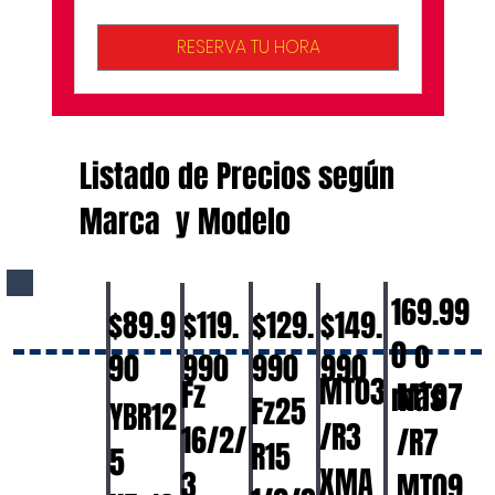
modelo
RESERVA TU HORA
Listado de Precios según
Marca y Modelo
169.99
$129.
$89.9
$119.
$149.
0 o
990
90
990
990
MT03
Fz
MT07
más
Fz25
YBR12
/R3
16/2/
/R7
R15
5
XMA
3
MT09