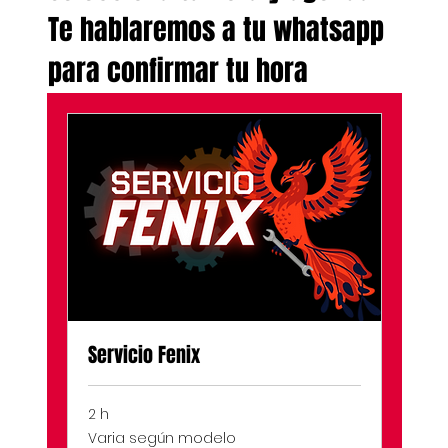
Te hablaremos a tu whatsapp
para confirmar tu hora
Servicio Fenix
2 h
Varia
Varia según modelo
según