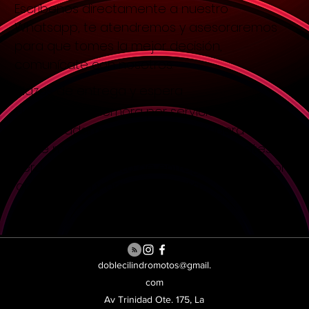
Escríbenos directamente a nuestro
Whatsapp,
te atendremos y asesoraremos
para que tomes la mejor decisión,
comunícate con nosotros.
Plazos de entrega y espera
El tiempo de demora por servicio es de
aproximadamente 2 horas, considera que
entre más repuestos y servicios necesites,
será mayor el plazo de entrega, agenda con
anticipiación y organiza tu cita.
doblecilindromotos@gmail.
com
Av Trinidad Ote. 175, La