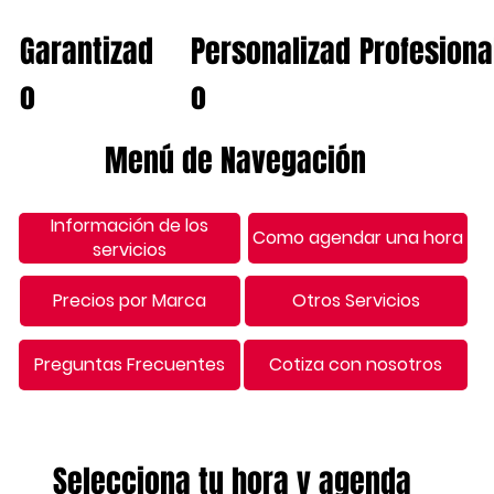
Garantizad
Personalizad
Profesiona
o
o
Menú de Navegación
Información de los
Como agendar una hora
servicios
Precios por Marca
Otros Servicios
Preguntas Frecuentes
Cotiza con nosotros
Selecciona tu hora y agenda