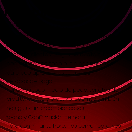
Preguntas Frecuentes
¿Puedo esperar mi moto?
Si, tenemos una sala acondicionada para la
espera, el agua y el café son gratis para
nuestros clientes. Programa tu cita si tu moto
debe quedarse todo el día con nosotros
para que aproveches tu tiempo.
Metodos de pago
Tenemos todo medio de pago, tarjetas de
credito, debito y efectivo, además también
nos gusta intercambiar cosas ;)
Abono y Confirmación de hora
Para confirmar tu hora, nos comunicaremos