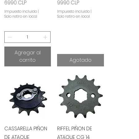
Precio
Precio
6990 CLP
9990 CLP
Impuesto incluido
|
Impuesto incluido
|
Solo retiro en local
Solo retiro en local
Agregar al
carrito
Agotado
Vista rápida
Vista rápida
CASSARELLA PIÑON
RIFFEL PIÑON DE
DE ATAQUE
ATAQUE CG 14