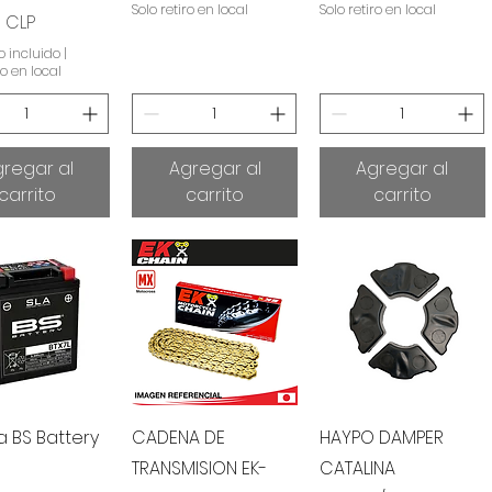
Solo retiro en local
Solo retiro en local
 CLP
 incluido
|
ro en local
regar al
Agregar al
Agregar al
carrito
carrito
carrito
sta rápida
Vista rápida
Vista rápida
a BS Battery
CADENA DE
HAYPO DAMPER
TRANSMISION EK-
CATALINA