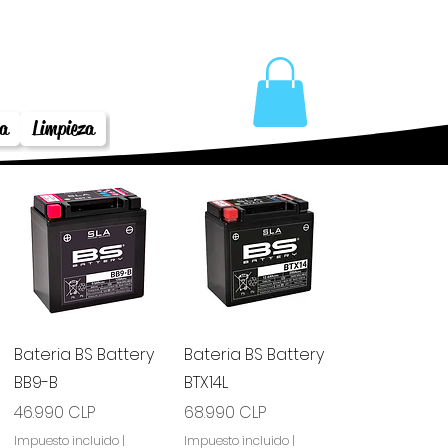
a
Limpieza
Vista rápida
Vista rápida
Bateria BS Battery
Bateria BS Battery
BB9-B
BTX14L
Precio
Precio
46.990 CLP
68.990 CLP
Impuesto incluido
|
Impuesto incluido
|