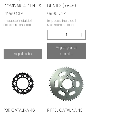
DOMINAR 14 DIENTES
DIENTES (10-45)
Precio
Precio
14.990 CLP
6990 CLP
Impuesto incluido
|
Impuesto incluido
|
Solo retiro en local
Solo retiro en local
Agregar al
Agotado
carrito
Vista rápida
Vista rápida
PBR CATALINA 46
RIFFEL CATALINA 43