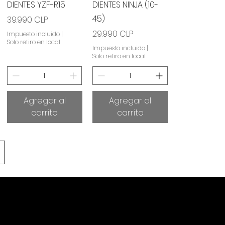
DIENTES YZF-R15
DIENTES NINJA (10-
45)
Precio
39.990 CLP
Precio
29.990 CLP
Impuesto incluido
|
Solo retiro en local
Impuesto incluido
|
Solo retiro en local
Agregar al
Agregar al
carrito
carrito