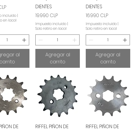
DIENTES
DIENTES
CLP
Precio
Precio
19.990 CLP
16.990 CLP
 incluido
|
ro en local
Impuesto incluido
|
Impuesto incluido
|
Solo retiro en local
Solo retiro en local
regar al
Agregar al
Agregar al
carrito
carrito
carrito
sta rápida
Vista rápida
Vista rápida
 PIÑON DE
RIFFEL PIÑON DE
RIFFEL PIÑON DE