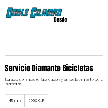
Desde
2020
Servicio Diamante Bicicletas
Servicio de limpieza, lubricación y embellecimiento para
bicicletas
6990
pesos
45 min
4
6990 CLP
chilenos
5