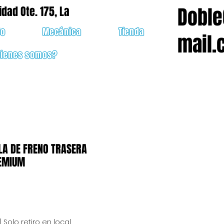
Doble
idad Ote. 175, La
do
Mecánica
Tienda
mail.
uienes somos?
LA DE FRENO TRASERA
REMIUM
cio
|
Solo retiro en local