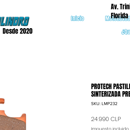
Av. Trin
Florida
Inicio
MotoLava
Desde 2020
¿Q
PROTECH PASTIL
SINTERIZADA P
SKU: LMP232
Pre
24.990 CLP
Impuesto incluido