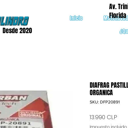
Av. Trin
Florida
Inicio
MotoLava
Desde 2020
¿Q
DIAFRAG PASTIL
ORGANICA
SKU: DFP20891
Pre
13.990 CLP
Impuesto incluido