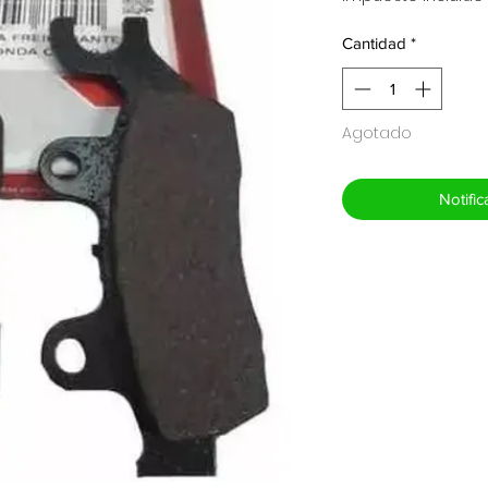
Cantidad
*
Agotado
Notific