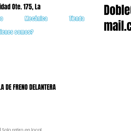
Doble
idad Ote. 175, La
do
Mecánica
Tienda
mail.
uienes somos?
LA DE FRENO DELANTERA
cio
|
Solo retiro en local