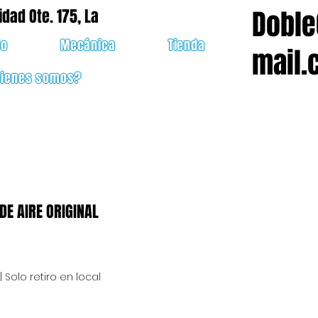
Doble
idad Ote. 175, La
do
Mecánica
Tienda
mail.
uienes somos?
DE AIRE ORIGINAL
cio
|
Solo retiro en local