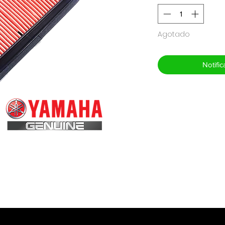
Agotado
Notific