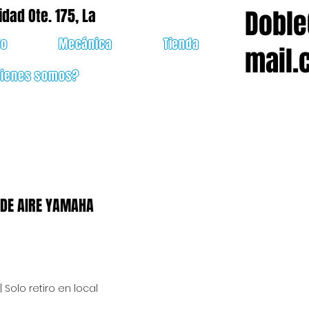
Doble
idad Ote. 175, La
do
Mecánica
Tienda
mail.
uienes somos?
 DE AIRE YAMAHA
cio
|
Solo retiro en local