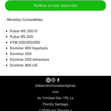
Notificar al estar disponible
- Modelos Compatibles:
Pulsar NS 200 FI
Pulsar RS 200
KTM 200/250/390
Dominar 400 Inyectada
Dominar 250
Dominar 250 Adventure
Dominar 400 UG
doblecilindromotos@gmail.
com
Av Trinidad Ote. 175, La
Florida, Santiago
©2020 por Tiburón y