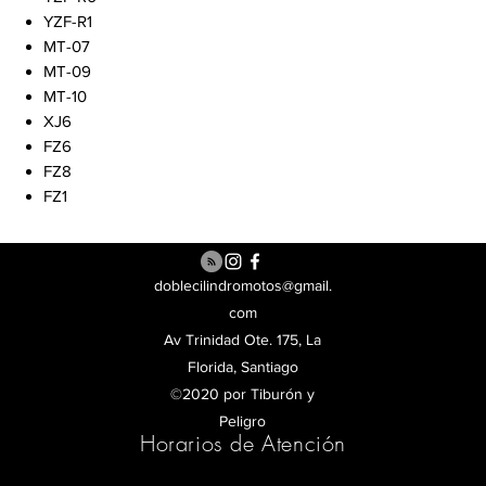
YZF-R1
MT-07
MT-09
MT-10
XJ6
FZ6
FZ8
FZ1
doblecilindromotos@gmail.
com
Av Trinidad Ote. 175, La
Florida, Santiago
©2020 por Tiburón y
Peligro
Horarios de Atención