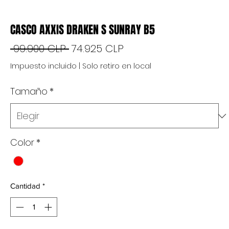
CASCO AXXIS DRAKEN S SUNRAY B5
Precio
Precio
 99.900 CLP 
74.925 CLP
de
Impuesto incluido
|
Solo retiro en local
oferta
Tamaño
*
Color
*
Cantidad
*