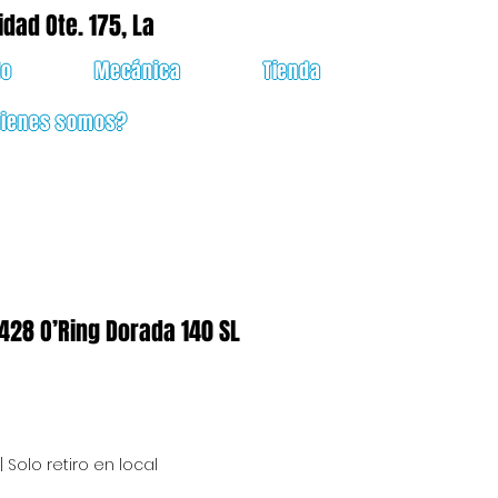
idad Ote. 175, La
do
Mecánica
Tienda
uienes somos?
428 O’Ring Dorada 140 SL
cio
|
Solo retiro en local