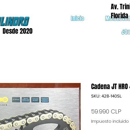
Av. Trin
Florida
Inicio
MotoLava
Desde 2020
¿Q
Cadena JT HRO 
SKU: 428-140SL
Pre
59.990 CLP
Impuesto incluido