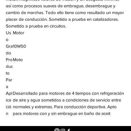
así como procesos suaves de embrague, desembrague y
cambio de marchas. Todo ello tiene como resultado un mayor
placer de conducción. Sometido a prueba en catalizadores.
Sometido a prueba en circuitos.
Us
Motor
o
Gra
10W50
do
Pro
Moto
duc
to
Par
a
Apl
Desarrollado para motores de 4 tiempos con refrigeración
ica
de aire y agua sometidos a condiciones de servicio entre
ció
normales y extremas. Para conducción deportiva. Apto
n
para motores con y sin embrague en baño de aceit