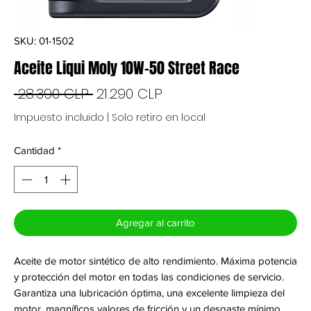
SKU: 01-1502
Aceite Liqui Moly 10W-50 Street Race
Precio
Precio
 28.390 CLP 
21.290 CLP
de
Impuesto incluido
|
Solo retiro en local
oferta
Cantidad
*
Agregar al carrito
Aceite de motor sintético de alto rendimiento. Máxima potencia
y protección del motor en todas las condiciones de servicio.
Garantiza una lubricación óptima, una excelente limpieza del
motor, magníficos valores de fricción y un desgaste mínimo,