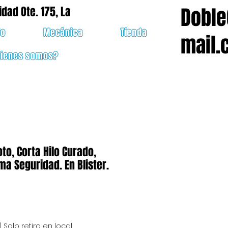
Doble
idad Ote. 175, La
do
Mecánica
Tienda
mail.
uienes somos?
to, Corta Hilo Curado,
a Seguridad. En Blister.
io
|
Solo retiro en local