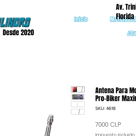
Av. Trin
Florida
Inicio
MotoLava
Desde 2020
¿Q
Antena Para Mo
Pro-Biker Maxim
SKU: 4618
Prec
7000 CLP
Impuesto incluido